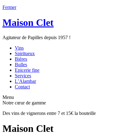
Fermer
Maison Clet
Agitateur de Papilles depuis 1957 !
Vins
Spiritueux
Bières
Bulles
Epicerie fine
Services
L’Alambar
Contact
Menu
Notre cœur de gamme
Des vins de vignerons entre 7 et 15€ la bouteille
Maison Clet