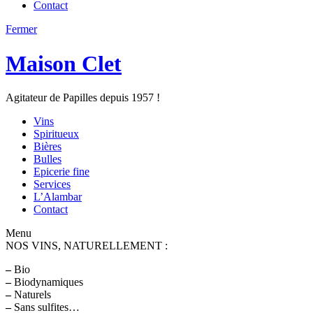
Contact
Fermer
Maison Clet
Agitateur de Papilles depuis 1957 !
Vins
Spiritueux
Bières
Bulles
Epicerie fine
Services
L’Alambar
Contact
Menu
NOS VINS, NATURELLEMENT :
–
Bio
–
Biodynamiques
–
Naturels
–
Sans sulfites…