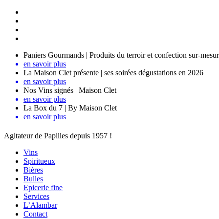
Paniers Gourmands | Produits du terroir et confection sur-mesu
en savoir plus
La Maison Clet présente | ses soirées dégustations en 2026
en savoir plus
Nos Vins signés | Maison Clet
en savoir plus
La Box du 7 | By Maison Clet
en savoir plus
Agitateur de Papilles depuis 1957 !
Vins
Spiritueux
Bières
Bulles
Epicerie fine
Services
L’Alambar
Contact