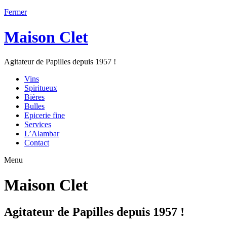
Fermer
Maison Clet
Agitateur de Papilles depuis 1957 !
Vins
Spiritueux
Bières
Bulles
Epicerie fine
Services
L’Alambar
Contact
Menu
Maison Clet
Agitateur de Papilles depuis 1957 !